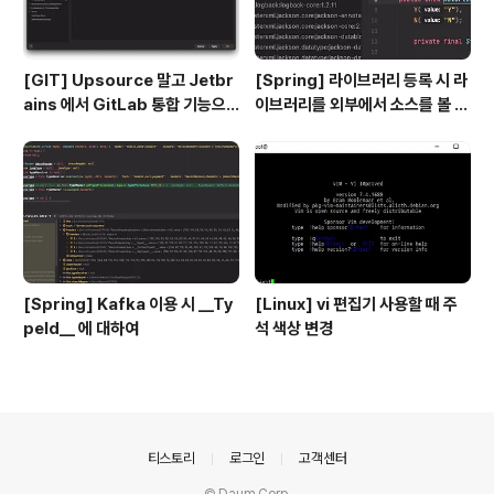
[GIT] Upsource 말고 Jetbr
[Spring] 라이브러리 등록 시 라
ains 에서 GitLab 통합 기능으
이브러리를 외부에서 소스를 볼 수
로 코드 리뷰를 해보자
있도록 하기
[Spring] Kafka 이용 시 __Ty
[Linux] vi 편집기 사용할 때 주
peId__ 에 대하여
석 색상 변경
의안내
티스토리
로그인
고객센터