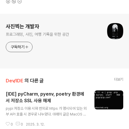
로그 정보
사진찍는 개발자
프로그래밍, 사진, 여행 기록을 위한 공간
구독하기
더보기
Dev/IDE
의 다른 글
[IDE] pyCharm, pyenv, poetry 환경에
서 저장소 SSL 사용 해제
글 내용
pypi 저장소 이용 시와 번외로 https 가 명시되어 있는 외
부 API 호출 시 경우로 나누었다. 아래의 글은 MacOS 기
준으로 작성했다. 배경사내 SSL 암복호화 때문에 인증서
0
0
2025. 3. 12.
를 따로 사용하는데 이 경우 아래와 같은 오류 코드들을 만