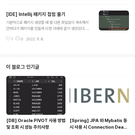
나게 되었다.certificate verify failed: unable to get l
ocal issuer certificatecertificate verify failed: se
[IDE] Intellij 패키지 접힘 풀기
lf-signed certificate in certificate chain해결pypi
글 내용
저장소 이용 시pyCharm따로 건드려야 하는 설정은 없다.
기본적으로 패키지 생성할 때 별 다른 파일없이 계속해서
pyenv, virtualenv가상환경에 있는 pip 의 설정 파일(pi
안에다가 패키지를 만들게 되면 아래와 같이 생성된다. 예
p.conf)을 추가하거나 내용을 수정해서 해결 가능하다.만
를 들면 위 사진에서 threadlocal 이라는 패키지를 만든
약, 해당 파일..
1
0
2022. 9. 8.
후 그 아래에 code 라는 패키지를 다시 한 번 만들면 위처
럼 된다. 이렇게 되면 저기에 클래스를 만들게 될 때 code
패키지를 기준으로 생성하게 된다. 위 기능을 해제하는 방
법이 있다. 프로젝트 탭에서 우측 위의 톱니바퀴 모양의 버
튼을 누르고 'Compact Middle Packages' 를 누르면
이 블로그 인기글
아래처럼 별도의 패키지로 분리되어 보이게 된다.
[DB] Oracle PIVOT 사용 방법
[Spring] JPA 와 Mybatis 동
및 조회 시 성능 주의사항
시 사용 시 Connection Deadl
ock 벗어난 이슈 정리