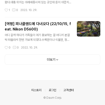
RELEA..
왔다.대충 위치는 아래세종시에 있는 곳인데 돈이 아깝지
않을 정도로 좋았다.맞은편에는 레스토랑 건물이 있었는데
작성시간
1
0
2022. 10. 29.
양식 위주로 메뉴가 있었다.당일에 결혼식이 있었는데 그
곳에서 결혼식도 같이 할 수 있는 곳인 것 같았고 이런 곳에
서 하는 것도 나쁘지 않은 것 같다.베어트리파크하면 '베어'
[여행] 피나클랜드에 다녀오다 (22/10/15, f
답게 '곰' 이 빠질 수 없다.'곰' 을 볼 수 있었다.
eat. Nikon D5600)
글 내용
어디 갈까 하다가 가족들이 여기 홍보하는 걸 어디서 본걸
딱 떠올라서 한번 가보게 되었다.수목원이나 식물원, 정원
등의 장소를 가는 것을 좋아해서 들리게 되었다.규모는 꽤
작성시간
0
0
2022. 10. 29.
큰 것 같았고 생긴지는 얼마 되지 않아 보였다. 주차장은
상당히 커서 무리는 없었지만 그보다는 주차장까지 가는
길목이 상당히 협소했다.약간 경사진 길이 있는데 나중에
더보기
돌아갈 때를 생각해보니 앞에 큰차가 뒤로 밀려나게 된다
면 큰 사고가 날 수 있을 것 같으므로 여기 부분은 나중에
잘 해결이 되었으면 좋을 것 같다.매표소는 주차장 옆에 있
는 길을 계속 따라 걸어가다보면 왼쪽에 있다.현장에서도
발권할 수 있고, 인터넷에서도 발권할 수 있다.미리 인터넷
예매를 하고 가면 줄서서 기다리지 않고 바로 티켓을 받아
의안내
티스토리
로그인
고객센터
서 갈 수 있다. (현장에서 줄서..
© Daum Corp.