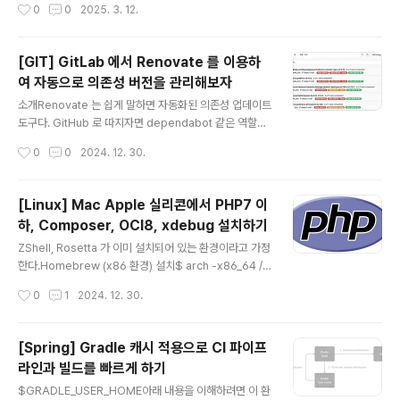
작성시간
0
0
2025. 3. 12.
를 가지고 있기도 해서 Jetbrains 에서 Firefox 브라우저
이용 시 실행이 되지 않는 경우가 있다. 이럴 경우, Setting
s 창을 연 다음 좌측 메뉴에서 Tools > Web Browsers
[GIT] GitLab 에서 Renovate 를 이용하
and Preview 로 들어가면 브라우저별로 열 수 있는 목록
여 자동으로 의존성 버전을 관리해보자
이 나온다. 나 같은 경우에는 MacOS 를 사용하고 있어서
글 내용
직접 경로를 설정해주어야 했는데 MacOS 의 경우 Firef
소개Renovate 는 쉽게 말하면 자동화된 의존성 업데이트
ox Developer Edition 은 아래와 같은 경로에 설치되어
도구다. GitHub 로 따지자면 dependabot 같은 역할로
있었다. /Applications/Firefox D..
보면 된다.해당 도구로 의존성 버전을 자동으로 관리해주
작성시간
0
0
2024. 12. 30.
게 하여 보안 이슈 등으로 인한 라이브러리 버전 업데이트
발생 시 개발자가 버전을 관리하는 부분을 어느 정도 신경
쓰지 않도록 도와준다. dependabot의 경우 GitHub을
[Linux] Mac Apple 실리콘에서 PHP7 이
built-in 의존하는 부분이 있지만, renovate 의 경우 멀티
하, Composer, OCI8, xdebug 설치하기
플랫폼 및 여러 언어에서 동작할 수 있도록 지원하며 커스
글 내용
터마이징도 쉽다. (봇 비교 문서)GitLab 의 경우, https://
ZShell, Rosetta 가 이미 설치되어 있는 환경이라고 가정
gitlab.com/renovate-bot/renovate-runner 를 통
한다.Homebrew (x86 환경) 설치$ arch -x86_64 /b
해 사용할 수 있으며 해당 저장소에서 제공하는 템플릿 파
in/bash -c "$(curl -fsSL https://raw.githubuserco
작성시간
0
1
2024. 12. 30.
일을 통해 renovat..
ntent.com/Homebrew/install/HEAD/install.sh)"아
키텍처에 따라 Homebrew 의 설치되는 경로가 다르다.
애플 실리콘 - /opt/homebrew인텔 - /usr/local/opt
[Spring] Gradle 캐시 적용으로 CI 파이프
따라서 기존 Homebrew 와의 경로가 서로 겹칠 일이 없
라인과 빌드를 빠르게 하기
으니 신경쓰지 않아도 된다. 나중에 아키텍처 바꿔서 Hom
글 내용
ebrew 실행해야 할 때 편하게 실행할 수 있도록 ibrew
$GRADLE_USER_HOME아래 내용을 이해하려면 이 환