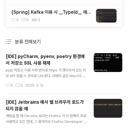
[Spring] Kafka 이용 시 __TypeId__ 에
대하여
0
0
조회
3
분류 전체보기
주요 글 목록
[IDE] pyCharm, pyenv, poetry 환경에
서 저장소 SSL 사용 해제
글 내용
pypi 저장소 이용 시와 번외로 https 가 명시되어 있는 외
부 API 호출 시 경우로 나누었다. 아래의 글은 MacOS 기
준으로 작성했다. 배경사내 SSL 암복호화 때문에 인증서
작성시간
0
0
2025. 3. 12.
를 따로 사용하는데 이 경우 아래와 같은 오류 코드들을 만
나게 되었다.certificate verify failed: unable to get l
ocal issuer certificatecertificate verify failed: se
[IDE] Jetbrains 에서 웹 브라우저 로드가
lf-signed certificate in certificate chain해결pypi
되지 않을 때
저장소 이용 시pyCharm따로 건드려야 하는 설정은 없다.
글 내용
pyenv, virtualenv가상환경에 있는 pip 의 설정 파일(pi
개발을 할 때 Chrome 보다는 Firefox 가 더 편해서 주로
p.conf)을 추가하거나 내용을 수정해서 해결 가능하다.만
사용하고 있긴 한데, 그 중에서도 Firefox Developer E
약, 해당 파일..
dition 을 사용한다.일반 Firefox 와는 다르게 다른 경로