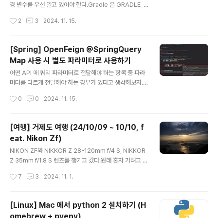
라는 이름으로 별칭을 정해주자.먼저 아래처럼 .zshrc 를
경 변수를 우선 알고 있어야 한다.Gradle 은 GRADLE_U
연 다음$ vi .zshrcalias..
SER_HOME 이라는 환경 변수를 지원하여 사용자가 직접
작성시간
2
3
2024. 11. 15.
지정하여 이용할 수 있도록 지원해주고 있다. 이 환경 변수
에는 단순히 폴더 경로만 지정해주면 되는데 이 환경 변수
는 전역 설정 property, 초기화 스크립트, 캐시, 로그 파일
[Spring] OpenFeign @SpringQuery
등을 저장하는 용도로 쓰인다.GRADLE_USER_HOME
Map 사용 시 별도 파라미터로 사용하기
이라는 환경 변수를 읽지 못했을 때는 사용자 홈 디렉토리
글 내용
의 .gradle 폴더를 바라본다. 프로젝트 저장소의 .gradle
어떤 API 에 쿼리 파라미터로 전달해야 하는 항목 중 파라
폴더와는 다르기 때문에 혼동하면 안 된다. Wrapper 및
미터를 다르게 전달해야 하는 경우가 있다고 생각해보자.
의존성Wrapperhttps://docs.gradle.org/current/u
예를 들어, keywordType 을 keyword_type 이라는
작성시간
0
0
2024. 11. 15.
serguide/gradle_..
이름으로 전달해야 하는 상황이라고 생각해보자. @Sprin
gQueryMap 을 사용하면 아래와 같이 작성할 수 있을 것
이다.@FeignClientpublic interface MemberApiCli
[여행] 거제도 여행 (24/10/09 ~ 10/10, f
ent { @GetMapping(value = "/users") UserResp
eat. Nikon Zf)
onseDto userSearch(@SpringQueryMap UserR
글 내용
equestDto request);}@Builder@Getterpublic cl
NIKON ZF와 NIKKOR Z 28-120mm f/4 S, NIKKOR
ass UserRequestDto { @Builder.Default private
Z 35mm f/1.8 S 렌즈를 챙기고 갔다.원래 혼자 가려고 했
U..
으나 일행이 늦게 추가되어 두 명이서 여행을 가게 되었
작성시간
7
3
2024. 11. 1.
다. 거제도 내에서 이동할 수단은 대중 교통으로 타고 다니
려고 했으나 버스의 배차 간격이 어마무시해서 쏘카 렌트
카를 빌려 차를 타고 다니는 것으로 했다. 수원에서 진주로
[Linux] Mac 에서 python 2 설치하기 (H
갔다가 냉면을 먹고, 진주에서 거제고현터미널까지 해서
omebrew + pyenv)