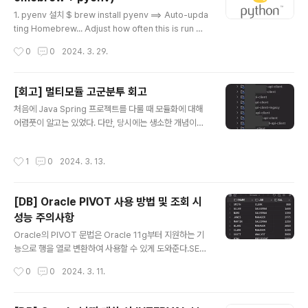
실제로 거제도에 도착하기까지 매우 오랜 시간이 걸렸
글 내용
다. 직접 운전하면서 스터번 호텔에 먼저 짐을 놓고 나섰다.
1. pyenv 설치 $ brew install pyenv ==> Auto-upda
해당 호텔은 뒷 장소에 전용 주차장이 있는데 사람들이 잘
ting Homebrew... Adjust how often this is run wit
모르는 것 같아 늦은 시간에 주차해도 아주 널널해서 매우
h HOMEBREW_AUTO_UPDATE_SECS or disable
작성시간
0
0
2024. 3. 29.
편하게 이용할 수 있었다. 오션뷰여서 창문 밖으로 보이는
with HOMEBREW_NO_AUTO_UPDATE. Hide thes
방 안은 좋..
e hints with HOMEBREW_NO_ENV_HINTS (see `
man brew`). ==> Auto-updated Homebrew! Upd
[회고] 멀티모듈 고군분투 회고
ated 3 taps (shivammathur/php, homebrew/cor
글 내용
처음에 Java Spring 프로젝트를 다룰 때 모듈화에 대해
e and homebrew/cask). ==> New Formulae disse
어렴풋이 알고는 있었다. 다만, 당시에는 생소한 개념이었
nt ==> New Casks lookaway loungy You have 16
고 이해하기 어려웠었다. 프로젝트를 만들 때 멀티모듈을
outdated f..
어떻게 만들어야 하는지부터 Github나 블로그 등을 엄청
작성시간
1
0
2024. 3. 13.
찾아다녔다. 우아한형제들의 블로그에서도 멀티모듈에 대
한 설계 게시글이 있어서 어떻게 의존성의 범위를 설정하
고 프로젝트 설계를 했는지 구체적으로 설명이 되어 있는
[DB] Oracle PIVOT 사용 방법 및 조회 시
게시글도 찾아보고 그랬지만, 처음부터 잘 모르는 상태에
성능 주의사항
서 이를 실천하다간 나중에 어려워 질것 같아서 단일 모듈
글 내용
로 시작했었다. 프로젝트를 만들어서 실제 서비스에 적용
Oracle의 PIVOT 문법은 Oracle 11g부터 지원하는 기
하고 팀원들이 Java Spring 프로젝트들을 하나씩 만들다
능으로 행을 열로 변환하여 사용할 수 있게 도와준다.SELE
보니 저장소도 늘어나기 시작했는데 설정이나 Entity, 클라
CT ( 출력컬럼 ) FROM ( PIVOT 대상 쿼리문 ) PIVOT (
작성시간
0
0
2024. 3. 11.
이언트 등 중복되는 클래스들이 계..
집계함수(집계컬럼) FOR 컬럼 IN (컬럼값 AS 별칭 ... )FR
OM절에 대상이 되는 테이블의 모든 컬럼은 GROUP BY
의 대상이 된다.PIVOT문에 가로로 출력할 컬럼은 가로로