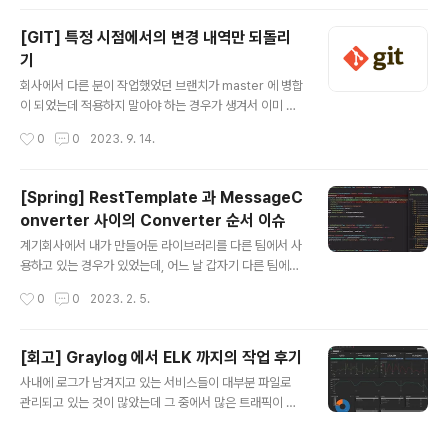
개발 플랫폼을 이용하라고 말한다. 현재 회사에서는 Upso
urce 를 이용하고 있지 않았고, 통합 개발 플랫폼도 사실
[GIT] 특정 시점에서의 변경 내역만 되돌리
상 GitLab 을 사용하고 있었기 때문에 Space 를 사용할
기
수도 없었다. 코드 리뷰를 하기 위한 도구를 물색하면서 C
글 내용
odestream 이라던가 다른 도구들을 살펴보았지만, Ups
회사에서 다른 분이 작업했었던 브랜치가 master 에 병합
ource 만큼의 편의성을 제공하는 도구는 없어보였다. Jet
이 되었는데 적용하지 말아야 하는 경우가 생겨서 이미 다
brains 의 Marketplace 에서 GitLab MR 관련된 플러
른 사람들까지 병합이 된 상황에서 되돌려야 하는 경우가
작성시간
0
0
2023. 9. 14.
그인이 있긴 했지만 유료였다. 그렇게 딱히..
생겼다. $ git log --oneline --graph * f82c9d2 (HE
AD -> master, tag: v1.16.7o, origin/master, origi
n/HEAD) Merge branch 'hotfix/EMTT-350' into
[Spring] RestTemplate 과 MessageC
'master' |\ | * cf2113f (origin/hotfix/EMTT-350, h
onverter 사이의 Converter 순서 이슈
otfix/EMTT-350) feat: cache key 확인 후 없으면 a
글 내용
pi 호출하도록 수정 | * adb8f11 refact: 인자 수정 | * e
계기회사에서 내가 만들어둔 라이브러리를 다른 팀에서 사
1653bd refact: isset 은 null 확..
용하고 있는 경우가 있었는데, 어느 날 갑자기 다른 팀에서
아래와 같은 메세지가 나타난다고 확인 요청이 왔다.java.l
작성시간
0
0
2023. 2. 5.
ang.IllegalStateException: org.springframewor
k.web.client.HttpClientErrorException$BadReq
uest: 400 Bad Request: "{"errors":["failed to par
[회고] Graylog 에서 ELK 까지의 작업 후기
se JSON input: invalid character '\u003c' lookin
글 내용
사내에 로그가 남겨지고 있는 서비스들이 대부분 파일로
g for beginning of value"]}"이게 갑자기 나타날리가
관리되고 있는 것이 많았는데 그 중에서 많은 트래픽이 오
없어서 어떤 작업을 한 후에 나타났냐고 물으니, build.gr
는 두 개의 서비스 로그 지표를 확인해보고 싶었다. 기존에
adle 에 아래와 같은 의존성을 추가하면 위와 같은 에러가
는 정작 애플리케이션 단위에서 얼마나 요청이 들어오고
나타난다고..