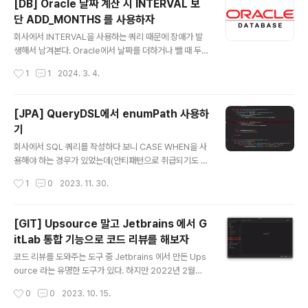
[DB] Oracle 날짜 계산 시 INTERVAL 보
나열할 때의 GROUP BY의 대상이 된다.집계함수에 사용
단 ADD_MONTHS 를 사용하자
되는 컬럼은 집계 대상이므로 GROUP BY 대상에서 제외
글 내용
되고 나머지 컬럼들은 세로로 나열할 때 GROUP BY 대상
회사에서 INTERVAL을 사용하는 쿼리 때문에 장애가 발
이 된다.예를 들면 EMP 테이블에 아래와 같은 데이터가 있
생해서 남겨본다. Oracle에서 날짜를 더하거나 뺄 때 두
다고 하자아래처럼 질의문을 작성하고SELECT *FRO
가지 방법이 있는데 하나는 INTERVAL을 사용하는 것이
작성시간
1
1
2024. 3. 4.
고, 다른 하나는 ADD_MONTHS를 사용하는 것이다. IN
M ( SELECT ENAM..
TERVAL은 아래와 같이 사용할 수 있다.SELECT SYSD
ATE - (INTERVAL '1' YEAR) , SYSDATE + (INTERV
[JPA] QueryDSL에서 enumPath 사용하
AL '1' YEAR) , SYSDATE + (INTERVAL '1' MONTH)
기
, SYSDATE + (INTERVAL '1' DAY) , SYSDATE + (I
글 내용
NTERVAL '1' HOUR) , SYSDATE + (INTERVAL '1'
회사에서 SQL 쿼리를 작성하다 보니 CASE WHEN을 사
MINUTE) , SYSDATE + (INTERVAL..
용해야 하는 경우가 있었는데(안티패턴으로 취급되기도 하
지만) QueryDSL에서 CASE WHEN 과 함께 enum 으
작성시간
1
0
2023. 11. 30.
로 받고 싶어서 사용해보다가 뭔가 이상한 구석이 있어서
한번 기록으로 적어보았다. QueryDSL에서 CASE WHE
N 사용법의 경우 이곳에 잘 정리되어 있다.사용법우선 En
[GIT] Upsource 말고 Jetbrains 에서 G
umPath 를 사용할 경우 예시로 아래와 같이 사용할 수 있
itLab 통합 기능으로 코드 리뷰를 해보자
다.@RequiredArgsConstructorpublic class Som
글 내용
eRepositorySupportImpl implements SomeRep
코드 리뷰를 도와주는 도구 중 Jetbrains 에서 만든 Ups
ositorySupport { private final JPAQueryFactory
ource 라는 유명한 도구가 있다. 하지만 2022년 2월에
지원 종료를 하면서 기존에 사용하는 유저들만 계속 지원
queryFactory; @Override p..
작성시간
0
0
2023. 10. 15.
하고, 신규로 사용하고자 한다면 Space 라고 하는 통합