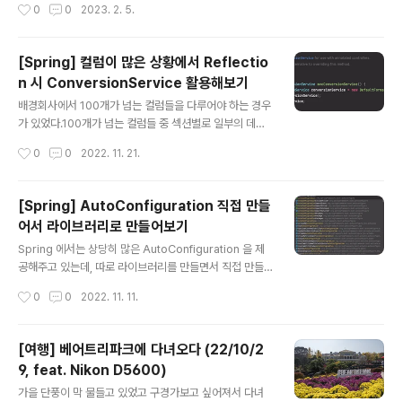
작성시간
0
0
2023. 2. 5.
나가는지, 어떤 데이터가 얼마나 들어오는지를 개발팀에서
알 수 있는 방법이 없어 실제로 장애 상황이 일어났을 때도
연관 데이터를 쉽게 분석하기 어려웠다.또한, 로그가 파일
[Spring] 컬럼이 많은 상황에서 Reflectio
로 남겨지고 있어서 SE 분들이 로그를 삭제해도 되는지에
n 시 ConversionService 활용해보기
대한 문의가 우리팀에게 간헐적으로 전달되었고, 우리가
글 내용
직접 서버로 들어가서 삭제하거나 SE 분들이 삭제하곤 했
배경회사에서 100개가 넘는 컬럼들을 다루어야 하는 경우
다. 이런 이슈를 이번에 따로 개선해보고 싶었다. 팀에서 해
가 있었다.100개가 넘는 컬럼들 중 섹션별로 일부의 데이
당 서비스의 로그는 오랫동안 보관하기에는 중요하지 않은
터를 추가하거나 수정할 수 있어야 했고, 기존의 데이터와
작성시간
0
0
2022. 11. 21.
로그라고 판단했고, 주기는 1~3개월 정도..
서로 다른지 판단할 수 있어야 하며 이를 로그로도 남겨야
하는 요구사항이 있었다. 예를 들면 Entity 가 아래와 같은
데, @ExampleSection 이라는 Annotation 으로 섹션
[Spring] AutoConfiguration 직접 만들
을 분리한 뒤 사용자가 원하는 Section 별로 데이터를 저
어서 라이브러리로 만들어보기
장하거나 수정할 수 있어야 하는 것이다.@Entity(name
글 내용
= "exampleEntity")@Table(name = "EXAMPLE_E
Spring 에서는 상당히 많은 AutoConfiguration 을 제
NTITY", schema = "GREATSCHEMA")@DynamicI
공해주고 있는데, 따로 라이브러리를 만들면서 직접 만들
nsert @DynamicUpdate@Builder@Getter@NoA
수도 있다.테스트로 하나 만들어보자 구성우선 구조는 아
작성시간
0
0
2022. 11. 11.
rgsCons..
래처럼 잡고 멀티모듈로 구성했다.autoconfigure - Spr
ing Boot 에서 자동으로 AutoConfiguration 이 적용되
는 로직 관련somelogic - 비즈니스 로직// root - buil
[여행] 베어트리파크에 다녀오다 (22/10/2
d.gradlebuildscript { ext { projectVersion = '1.0.
9, feat. Nikon D5600)
0' projectGroup = 'kr.pe.karsei' springBootVersi
글 내용
on = '2.7.5' springDependencyVersion = '1.0.15.
가을 단풍이 막 물들고 있었고 구경가보고 싶어져서 다녀