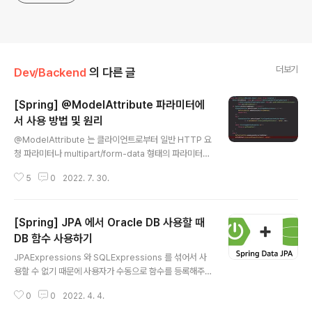
더보기
Dev/Backend
의 다른 글
[Spring] @ModelAttribute 파라미터에
서 사용 방법 및 원리
글 내용
@ModelAttribute 는 클라이언트로부터 일반 HTTP 요
청 파라미터나 multipart/form-data 형태의 파라미터를
받아 객체로 사용하고 싶을 때 이용된다. 사용 방법 @Mo
5
0
2022. 7. 30.
delAttribute 는 parameter, method 레벨로 두 가지
의 방식을 지원하고 있다. @Target({ElementType.PA
RAMETER, ElementType.METHOD}) @Retention
[Spring] JPA 에서 Oracle DB 사용할 때
(RetentionPolicy.RUNTIME) @Documented publi
c @interface ModelAttribute { ... } @ModelAttrib
DB 함수 사용하기
글 내용
ute 를 이용할 DTO 클래스에서는 아래처럼 생성자를 구
JPAExpressions 와 SQLExpressions 를 섞어서 사
현해도 사용할 수 있다. 단, 요청 파라미터와 매개변수 이름
용할 수 없기 때문에 사용자가 수동으로 함수를 등록해주
이 서로 같아야 한다. pack..
어야 한다. (대소문자는 상관없다) 이는 QueryDSL 에서
0
0
2022. 4. 4.
도 적용이 되는데, 먼저 DB 설정에서 Adapter 를 설정해