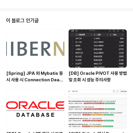
줄 때 아래와 같이 코드를 입력해주고, EntityManagerF
actory 에서 사용하도록 해준다. ... @Bean public Jpa
VendorAdapter dbJpaVendorAdapter() { Hibern
ateJpaVendorAdapter adapter = new Hibernate
이 블로그 인기글
JpaVendorAdapter(); adapter.setDatabasePlatf
orm("kr.pe.karsei.configs.DbDialect"); // Dialect
연결 ..
[Spring] JPA 와 Mybatis 동
[DB] Oracle PIVOT 사용 방법
시 사용 시 Connection Deadl
및 조회 시 성능 주의사항
ock 벗어난 이슈 정리