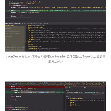
JsonDeserializer 에서는 기본적으로 Header 안에 있는 __TypeId__ 를 읽도
록 시도한다.