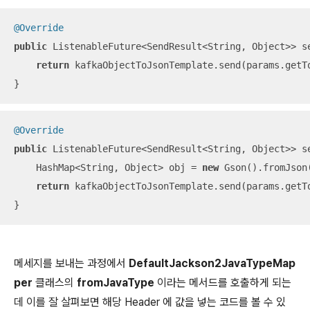
@Override
public
 ListenableFuture<SendResult<String, Object>> s
return
 kafkaObjectToJsonTemplate.send(params.getT
}
@Override
public
 ListenableFuture<SendResult<String, Object>> s
    HashMap<String, Object> obj = 
new
 Gson().fromJson
return
 kafkaObjectToJsonTemplate.send(params.getT
}
메세지를 보내는 과정에서
DefaultJackson2JavaTypeMap
per
클래스의
fromJavaType
이라는 메서드를 호출하게 되는
데 이를 잘 살펴보면 해당 Header 에 값을 넣는 코드를 볼 수 있