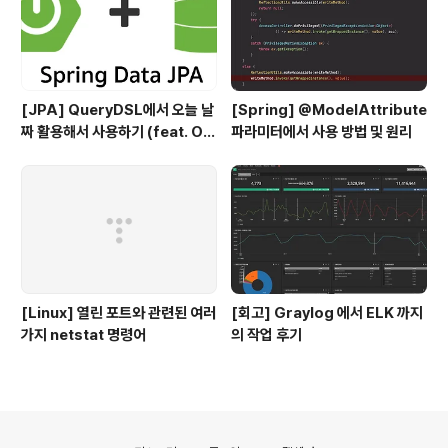
[JPA] QueryDSL에서 오늘 날
[Spring] @ModelAttribute
짜 활용해서 사용하기 (feat. Or
파라미터에서 사용 방법 및 원리
acle)
[Linux] 열린 포트와 관련된 여러
[회고] Graylog 에서 ELK 까지
가지 netstat 명령어
의 작업 후기
의안내