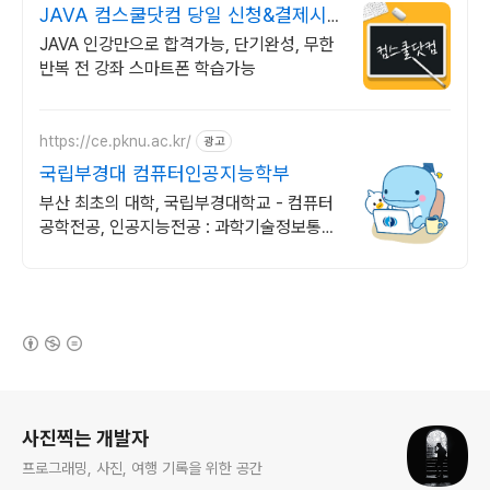
JAVA 컴스쿨닷컴 당일 신청&결제시
기프티콘!
JAVA 인강만으로 합격가능, 단기완성, 무한
반복 전 강좌 스마트폰 학습가능
https://ce.pknu.ac.kr/
광고
국립부경대 컴퓨터인공지능학부
부산 최초의 대학, 국립부경대학교 - 컴퓨터
공학전공, 인공지능전공 : 과학기술정보통신
부 소프트웨어중심대학 선정 (187억원 지
원)
(새창열림)
로그 정보
사진찍는 개발자
프로그래밍, 사진, 여행 기록을 위한 공간