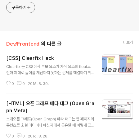
구독하기
더보기
Dev/Frontend
의 다른 글
[CSS] Clearfix Hack
글 내용
Clearfix 는 CSS에서 부모 요소가 자식 요소의 float로
인해 제대로 높이를 계산하지 못하는 문제를 해결하기 위
해 사용되는 기법이다. float 속성을 설정한 요소가 있을
0
0
2016. 8. 30.
때, 부모 요소는 해당 자식의 요소의 높이를 인식하지 못하
게 되는 경우가 있는데 이를 해결하기 위해 사용된다. 이유
CSS에서 float 속성을 사용하면 문서에서 떠있는 상태가
[HTML] 오픈 그래프 메타 태그 (Open Gra
된다. 즉, 부모 요소는 자식 요소의 float 상태를 무시하면
서 자식 요소가 차지하는 높이를 계산하지 않게 된다. 내용
ph Meta)
글 내용
내용예를 들면, 위 HTML에서 .container 는 자식 요소들
소개오픈 그래프(Open Graph) 메타 태그는 웹 페이지의
의 float 를 인식하지 못하므로 높이가 0이 된다. 따라서 .c
콘텐츠를 소셜 미디어나 메신저에서 공유할 때 어떻게 표
ontainer 의 배경색이나 테두리 등이 제대로 표시되지 않
시될지를 제어하기 위해 사용되는 HTML 태그이다. 원래
을 수 있다. 해결방법은 굉장..
0
0
2016. 8. 28.
페이스북에서 개발한 프로토콜이지만, 현재 다양한 플랫폼