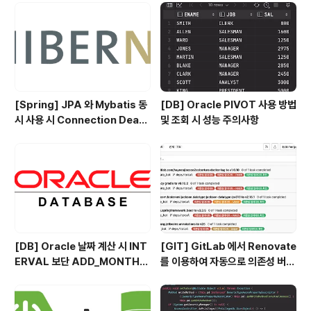
ak the $.each() loop at a particular iteration by
makin..
[Spring] JPA 와 Mybatis 동
[DB] Oracle PIVOT 사용 방법
시 사용 시 Connection Deadl
및 조회 시 성능 주의사항
ock 벗어난 이슈 정리
[DB] Oracle 날짜 계산 시 INT
[GIT] GitLab 에서 Renovate
ERVAL 보단 ADD_MONTHS
를 이용하여 자동으로 의존성 버전
를 사용하자
을 관리해보자