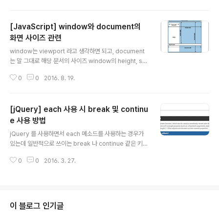
에서 이를 지원한다. 이 태그를 통해 웹 페이지의 제목, 설
명, 이미지, URL 등을 명확하게 지정함으로써 각 플랫폼에
[JavaScript] window와 document의
서 오픈 그래프 정보를 읽어 사용자가 콘텐츠를 공유할 때
깔끔한 정보로 보여줄 수 있게 해준다. 카카오톡이나 SNS
화면 사이즈 관련
글 내용
등에서 특정 링크를 붙여놓으면 알아서 만들어주는 기능을
window는 viewport 라고 생각하면 되고, document
볼 수 있을텐데 그 역할을 하는 것이 이것이다. 오픈 그래프
는 말 그대로 해당 문서의 사이즈 window의 height, scr
메타 태그는 태그로 작성하고, 주로 태그 안에 포함된다. 예
ollTop, document의 height 등을 간만에 찾게 되면서
를 들면 아래와 같이 작성할 수 있다.주요 태그og:title -
0
0
2016. 8. 19.
헷갈려서 작성 ※출처: http://www.wisdomjobs.com/
공유 ..
e-university/j-query-tutorial-524/dimensions-2
458/finding-the-dimensions-of-the-window-an
[jQuery] each 사용 시 break 및 continu
d-document-14762.html
e 사용 방법
글 내용
jQuery 를 사용하면서 each 메소드를 사용하는 경우가
있는데 일반적으로 쓰이는 break 나 continue 같은 키워
드를 사용해야할 때가 있다. 보통 알고 있는 방식으로 bre
0
0
2016. 3. 27.
ak 와 continue 를 쓰면 오류가 나면서 동작이 되지 않고,
그렇다고 그냥 return 을 쓰면 안 된다. 결론적으로 retur
n true; 를 하면 continue 이고, return false; 를 하면 b
reak 의 역할을 하게 된다. jQuery 레퍼런스의 jQuery.
each() 페이지(http://api.jquery.com/jquery.each/)
이 블로그 인기글
를 보면 알겠지만 다음과 같은 문장이 있다. We can bre