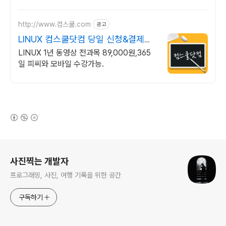
http://www.컴스쿨.com
광고
LINUX 컴스쿨닷컴 당일 신청&결제시
기프티콘!
LINUX 1년 동영상 전과목 89,000원,365
일 피씨와 모바일 수강가능.
(새창열림)
로그 정보
사진찍는 개발자
프로그래밍, 사진, 여행 기록을 위한 공간
구독하기