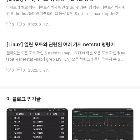
글 내용
으니 신경쓰지 않아도 된다. 나중에 아키텍처 바꿔서 Hom
디렉토리 별로 하위 디렉토리까지 확인 $ du -h /폴더명 하위 디렉토리까지 확
ebrew 실행해야 할 때 편하게 실행할 수 있도록 ibrew
인 $ du -hs /폴더명 디렉토리 별 용량 확인 $ du -h --max-depth=2
라는 이름으로 별칭을 정해주자.먼저 아래처럼 .zshrc 를
연 다음$ vi .zshrcalias..
0
0
2022. 3. 27.
[Linux] 열린 포트와 관련된 여러 가지 netstat 명령어
글 내용
열려있는 모든 포트 확인 $ netstat -nap LISTEN 되는 모든 포트 확인 $ ne
tstat -l (netstat -nap | grep LISTEN) 모든 서비스의 동시 접속자 수 $ ne
tstat -nap | grep ESTABLISHED | wc -l 웹 동시 접속자 수(웹 포트 - 80)
0
0
2022. 3. 27.
$ netstat -nap | grep :80 | grep ESTABLISHED | wc -l
이 블로그 인기글