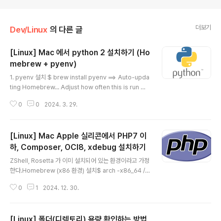
더보기
Dev/Linux
의 다른 글
[Linux] Mac 에서 python 2 설치하기 (Ho
mebrew + pyenv)
글 내용
1. pyenv 설치 $ brew install pyenv ==> Auto-upda
ting Homebrew... Adjust how often this is run wit
h HOMEBREW_AUTO_UPDATE_SECS or disable
0
0
2024. 3. 29.
with HOMEBREW_NO_AUTO_UPDATE. Hide thes
e hints with HOMEBREW_NO_ENV_HINTS (see `
man brew`). ==> Auto-updated Homebrew! Upd
[Linux] Mac Apple 실리콘에서 PHP7 이
ated 3 taps (shivammathur/php, homebrew/cor
e and homebrew/cask). ==> New Formulae disse
하, Composer, OCI8, xdebug 설치하기
글 내용
nt ==> New Casks lookaway loungy You have 16
ZShell, Rosetta 가 이미 설치되어 있는 환경이라고 가정
outdated f..
한다.Homebrew (x86 환경) 설치$ arch -x86_64 /b
in/bash -c "$(curl -fsSL https://raw.githubuserco
0
1
2024. 12. 30.
ntent.com/Homebrew/install/HEAD/install.sh)"아
키텍처에 따라 Homebrew 의 설치되는 경로가 다르다.
애플 실리콘 - /opt/homebrew인텔 - /usr/local/opt
[Linux] 폴더(디렉토리) 용량 확인하는 방법
따라서 기존 Homebrew 와의 경로가 서로 겹칠 일이 없